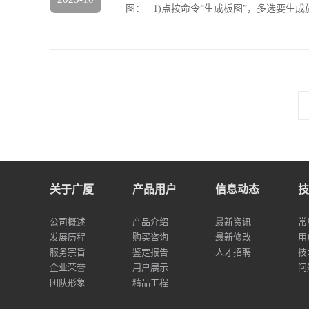
图： 1)点按命令“生成板图”，多选要生成施
关于广厦
产品用户
信息动态
技
公司概述
产品介绍
最新资讯
常
发展历程
购买咨询
最新修改
用
服务宗旨
鉴定报告
人才招聘
技
企业荣誉
用户展示
问
团队形象
精品工程