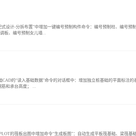
vit的“装配式设计-分拆布置”中增加一键编号预制构件命令：编号预制柱、编
板、编号预制女儿墙...
oCAD基础CAD的“读入基础数据”命令的对话框中：增加独立桩基础的平面标
筋和承台高度； ...
图GSPLOT的筏板出图中增加命令“生成板图”：自动生成平板筏基础、梁筏