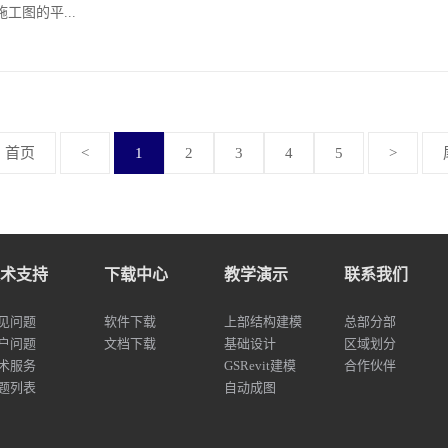
工图的平...
首页
<
1
2
3
4
5
>
术支持
下载中心
教学演示
联系我们
见问题
软件下载
上部结构建模
总部分部
户问题
文档下载
基础设计
区域划分
术服务
GSRevit建模
合作伙伴
题列表
自动成图