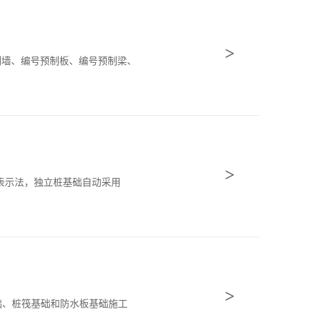
>
号预制墙、编号预制板、编号预制梁、
>
注的表示法，独立桩基础自动采用
>
基础、桩筏基础和防水板基础施工